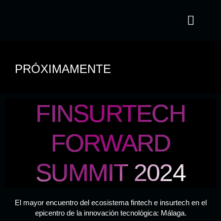
PRÓXIMAMENTE
FINSURTECH
FORWARD
SUMMIT 2024
El mayor encuentro del ecosistema fintech e insurtech
en el
epicentro de la innovación tecnológica: Málaga.