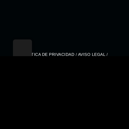
POLÍTICA DE PRIVACIDAD
/
AVISO LEGAL
/
POLÍTICA DE COOKIES
Organizado por
Epika Comunicación